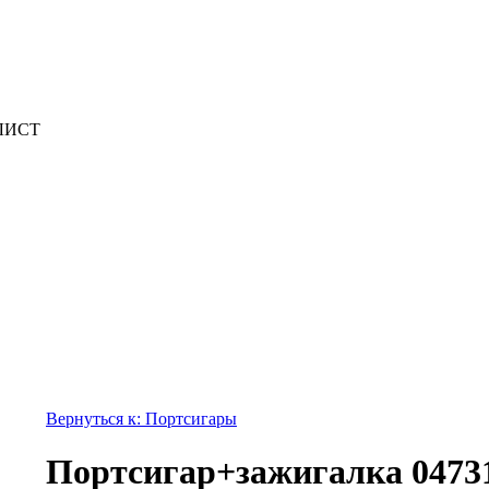
 ЛИСТ
Вернуться к: Портсигары
Портсигар+зажигалка 0473