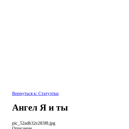
Вернуться к: Статуэтки
Ангел Я и ты
pic_52adb32e283f8.jpg
Описание