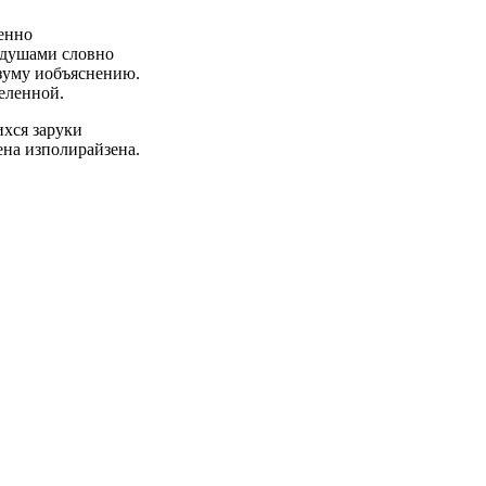
енно
 душами словно
азуму иобъяснению.
еленной.
ихся заруки
на изполирайзена.