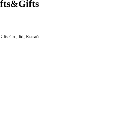
fts&Gifts
fts Co., ltd, Китай