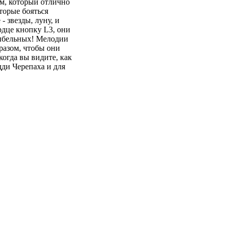
ом, который отлично
торые бояться
 звезды, луну, и
рдце кнопку L3, они
лыбельных! Мелодии
разом, чтобы они
когда вы видите, как
дди Черепаха и для