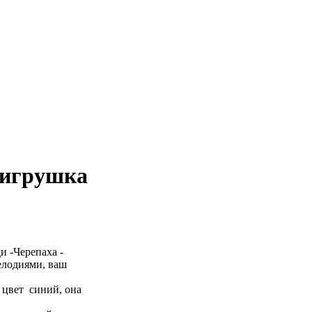
 игрушка
и -Черепаха -
елодиями, ваш
 цвет синий, она