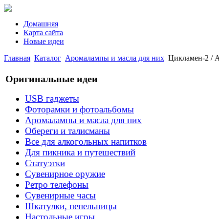
Домашняя
Карта сайта
Новые идеи
Главная
Каталог
Аромалампы и масла для них
Цикламен-2 / 
Оригинальные идеи
USB гаджеты
Фоторамки и фотоальбомы
Аромалампы и масла для них
Обереги и талисманы
Все для алкогольных напитков
Для пикника и путешествий
Статуэтки
Сувенирное оружие
Ретро телефоны
Сувенирные часы
Шкатулки, пепельницы
Настольные игры