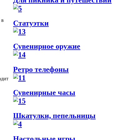
Для пикника и путешествий
 в
Статуэтки
Сувенирное оружие
Ретро телефоны
одит
Сувенирные часы
Шкатулки, пепельницы
Настольные игры