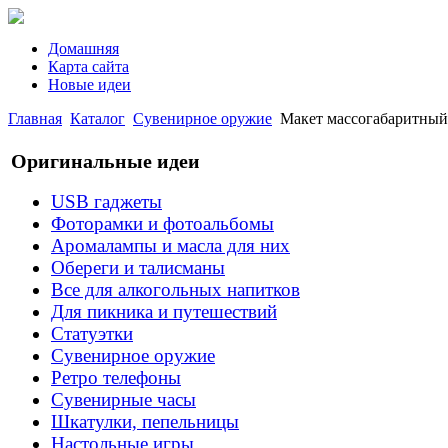
Домашняя
Карта сайта
Новые идеи
Главная
Каталог
Сувенирное оружие
Макет массогабаритн
Оригинальные идеи
USB гаджеты
Фоторамки и фотоальбомы
Аромалампы и масла для них
Обереги и талисманы
Все для алкогольных напитков
Для пикника и путешествий
Статуэтки
Сувенирное оружие
Ретро телефоны
Сувенирные часы
Шкатулки, пепельницы
Настольные игры