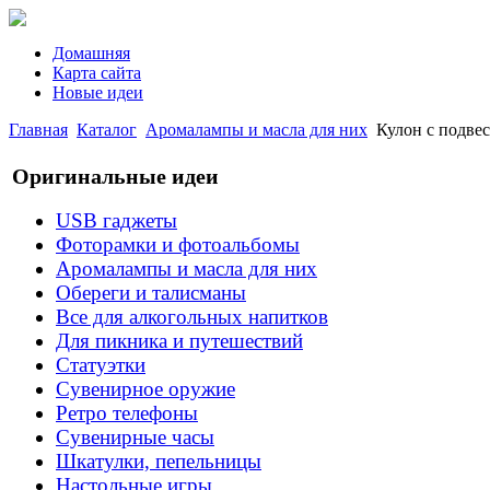
Домашняя
Карта сайта
Новые идеи
Главная
Каталог
Аромалампы и масла для них
Кулон с подве
Оригинальные идеи
USB гаджеты
Фоторамки и фотоальбомы
Аромалампы и масла для них
Обереги и талисманы
Все для алкогольных напитков
Для пикника и путешествий
Статуэтки
Сувенирное оружие
Ретро телефоны
Сувенирные часы
Шкатулки, пепельницы
Настольные игры