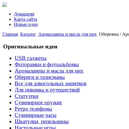
Домашняя
Карта сайта
Новые идеи
Главная
Каталог
Аромалампы и масла для них
Обережка / Ар
Оригинальные идеи
USB гаджеты
Фоторамки и фотоальбомы
Аромалампы и масла для них
Обереги и талисманы
Все для алкогольных напитков
Для пикника и путешествий
Статуэтки
Сувенирное оружие
Ретро телефоны
Сувенирные часы
Шкатулки, пепельницы
Настольные игры