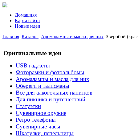
Домашняя
Карта сайта
Новые идеи
Главная
Каталог
Аромалампы и масла для них
Зверобой (крас
Оригинальные идеи
USB гаджеты
Фоторамки и фотоальбомы
Аромалампы и масла для них
Обереги и талисманы
Все для алкогольных напитков
Для пикника и путешествий
Статуэтки
Сувенирное оружие
Ретро телефоны
Сувенирные часы
Шкатулки, пепельницы