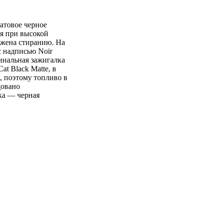
матовое черное
я при высокой
ержена стиранию. На
с надписью Noir
инальная зажигалка
t Black Matte, в
, поэтому топливо в
довано
ка — черная