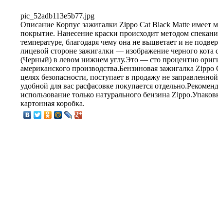
pic_52adb113e5b77.jpg
Описание
Корпус зажигалки Zippo Cat Black Matte имеет 
покрытие. Нанесение краски происходит методом спекани
температуре, благодаря чему она не выцветает и не подв
лицевой стороне зажигалки — изображение черного кота 
(Черный) в левом нижнем углу.Это — сто процентно ориг
американского производства.Бензиновая зажигалка Zippo Ca
целях безопасности, поступает в продажу не заправленной
удобной для вас расфасовке покупается отдельно.Рекомен
использование только натурального бензина Zippo.Упаков
картонная коробка.