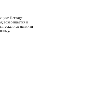
ции: Heritage
ng возвращается к
ыпускались начиная
нному.