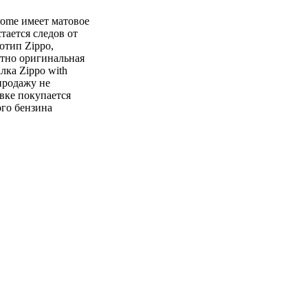
rome имеет матовое
тается следов от
отип Zippo,
тно оригинальная
лка Zippo with
 продажу не
вке покупается
ого бензина