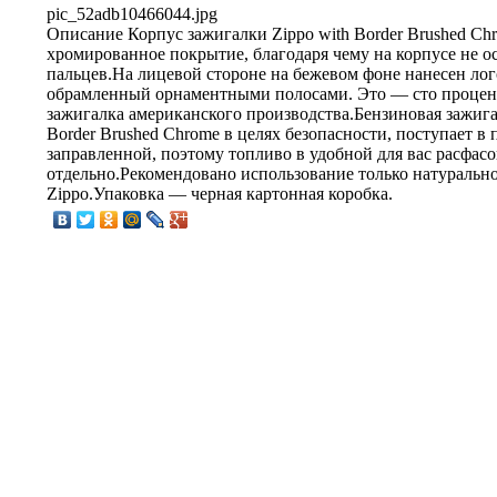
pic_52adb10466044.jpg
Описание
Корпус зажигалки Zippo with Border Brushed Ch
хромированное покрытие, благодаря чему на корпусе не ос
пальцев.На лицевой стороне на бежевом фоне нанесен лог
обрамленный орнаментными полосами. Это — сто процен
зажигалка американского производства.Бензиновая зажига
Border Brushed Chrome в целях безопасности, поступает в
заправленной, поэтому топливо в удобной для вас расфасо
отдельно.Рекомендовано использование только натуральн
Zippo.Упаковка — черная картонная коробка.