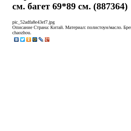
см. багет 69*89 см. (887364)
pic_52adfa8e43ef7.jpg
Описание
Страна: Китай. Материал: полистоун/масло. Бренд
chaozhou.