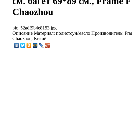
см. багет 69*89 см., Frame F
Chaozhou
pic_52adf9b4e8153.jpg
Описание
Материал: полистоун/масло Производитель: Fram
Chaozhou, Китай