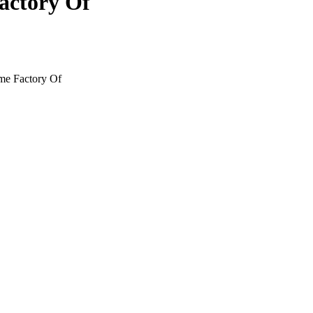
actory Of
e Factory Of