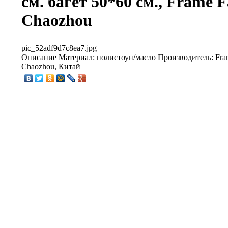
см. багет 50*60 см., Frame F
Chaozhou
pic_52adf9d7c8ea7.jpg
Описание
Материал: полистоун/масло Производитель: Fram
Chaozhou, Китай