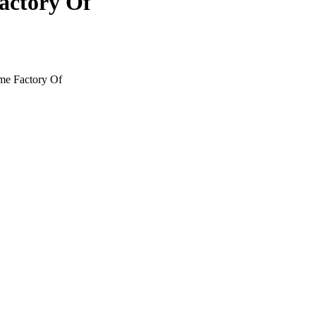
actory Of
e Factory Of