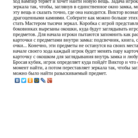
ход вампир теряет и хочет найти новую вещь. Задача игро
зеркала так, чтобы, заглянув в единственное окно замка, 
эту вещь и сказать точно, где она находится. Виктор возна
драгоценными камнями. Соберите как можно больше этих
стать Мастером тысячи зеркал. Коробка с игрой представля
боковинках вырезаны окошки, куда будут заглядывать игр
предметов. Для начала игроки пытаются запомнить как ра
карточки с предметами внутри замка: подсвечник, книга, 
очки... Конечно, эти предметы не останутся на своих места
начале своего хода каждый игрок будет менять пару карто
карточку с окошком для заглядывания внутрь замка и люб
Бросая кубик, игрок определяет куда пойдёт Виктор и что
момент найти, а потом переставляет зеркала так, чтобы за
можно было найти разыскиваемый предмет.