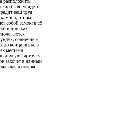
ка расположить
можно было увидеть
градит ваш труд
 камней, чтобы
ет собой замок: в её
оки в поисках
сполагаются
сундук, солнечные
х до конца игры, в
чек местами:
ую другую карточку.
 он захочет в данный
глядывая в окошко,