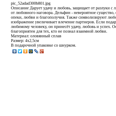
pic_52adad300b801.jpg
Описание
Дарует удачу и любовь, защищает от разлуки с 
от любовного наговора. Дельфин - невероятное существо,
опеки, любви и благополучия. Также символизируют любо
изображение увеличивает влечение партнеров. Если подар
любимому человеку, он принесёт удачу, любовь и успех. 
благоприятен для тех, кто не познал взаимной любви.
Материал: оловянный сплав
Размер: 4х2,5см
В подарочной упаковке со шнурком.