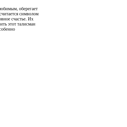
любимым, оберегает
 считается символом
вное счастье. Их
ить этот талисман
Особенно