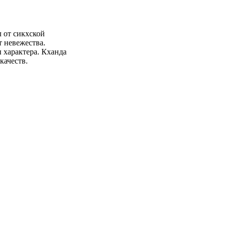
л от сикхской
т невежества.
 характера. Кханда
качеств.