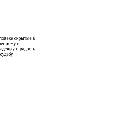
еловеке скрытые в
нченному и
адежду и радость.
судьбу.