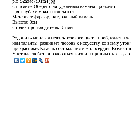
pic_52adae7a91fa4.jpg
Описание
Оберег с натуральным камнем - родонит.
Цвет рубахи может отличаться.
Материал: фарфор, натуральный камень
Высота: 8см
Страна-производитель: Китай
Родонит - минерал нежно-розового цвета, пробуждает в ч
нем таланты, развивает любовь к искусству, ко всему уто
прекрасному. Камень сострадания и милосердия. Вселяет н
Учит нас любить и радоваться жизни и принимать как дар 