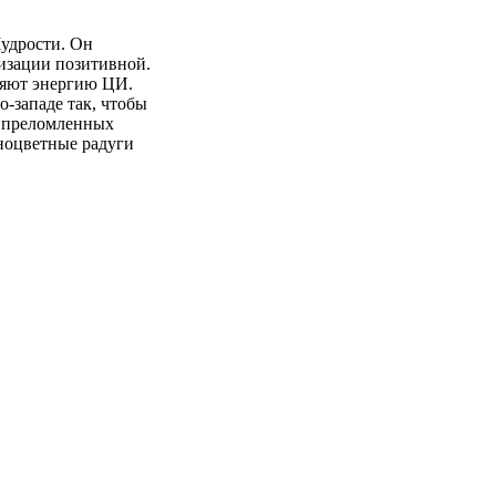
удрости. Он
визации позитивной.
ляют энергию ЦИ.
о-западе так, чтобы
т преломленных
зноцветные радуги