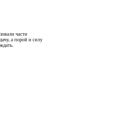
зовали части
ачу, а порой и силу
ождать.