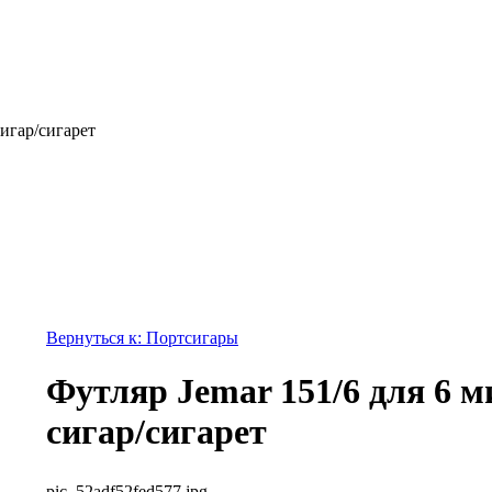
сигар/сигарет
Вернуться к: Портсигары
Футляр Jemar 151/6 для 6 
сигар/сигарет
pic_52adf52fed577.jpg