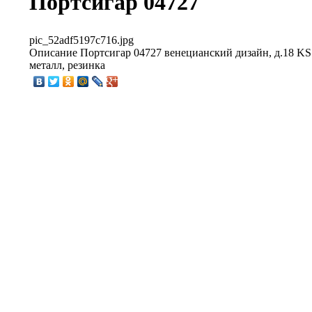
Портсигар 04727
pic_52adf5197c716.jpg
Описание
Портсигар 04727 венецианский дизайн, д.18 KS с
металл, резинка