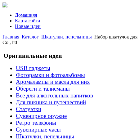
Домашняя
Карта сайта
Новые идеи
Главная
Каталог
Шкатулки, пепельницы
Набор шкатулок для р
Co., ltd
Оригинальные идеи
USB гаджеты
Фоторамки и фотоальбомы
Аромалампы и масла для них
Обереги и талисманы
Все для алкогольных напитков
Для пикника и путешествий
Статуэтки
Сувенирное оружие
Ретро телефоны
Сувенирные часы
Шкатулки, пепельницы