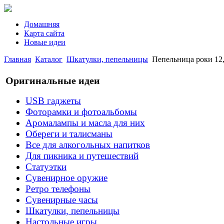
Домашняя
Карта сайта
Новые идеи
Главная
Каталог
Шкатулки, пепельницы
Пепельница роки 12,
Оригинальные идеи
USB гаджеты
Фоторамки и фотоальбомы
Аромалампы и масла для них
Обереги и талисманы
Все для алкогольных напитков
Для пикника и путешествий
Статуэтки
Сувенирное оружие
Ретро телефоны
Сувенирные часы
Шкатулки, пепельницы
Настольные игры