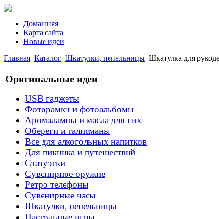
Домашняя
Карта сайта
Новые идеи
Главная
Каталог
Шкатулки, пепельницы
Шкатулка для рукоде
Оригинальные идеи
USB гаджеты
Фоторамки и фотоальбомы
Аромалампы и масла для них
Обереги и талисманы
Все для алкогольных напитков
Для пикника и путешествий
Статуэтки
Сувенирное оружие
Ретро телефоны
Сувенирные часы
Шкатулки, пепельницы
Настольные игры