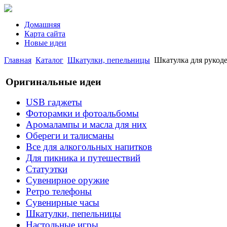
Домашняя
Карта сайта
Новые идеи
Главная
Каталог
Шкатулки, пепельницы
Шкатулка для рукодели
Оригинальные идеи
USB гаджеты
Фоторамки и фотоальбомы
Аромалампы и масла для них
Обереги и талисманы
Все для алкогольных напитков
Для пикника и путешествий
Статуэтки
Сувенирное оружие
Ретро телефоны
Сувенирные часы
Шкатулки, пепельницы
Настольные игры