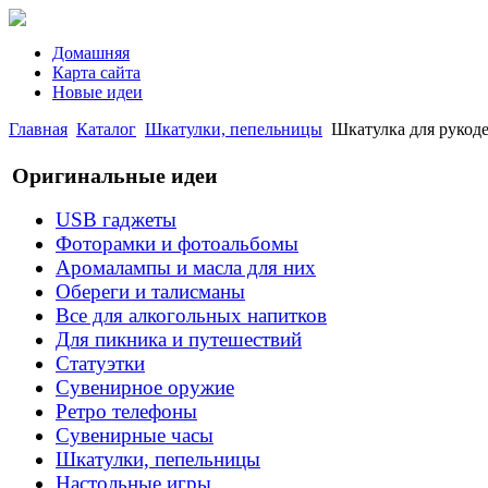
Домашняя
Карта сайта
Новые идеи
Главная
Каталог
Шкатулки, пепельницы
Шкатулка для рукодел
Оригинальные идеи
USB гаджеты
Фоторамки и фотоальбомы
Аромалампы и масла для них
Обереги и талисманы
Все для алкогольных напитков
Для пикника и путешествий
Статуэтки
Сувенирное оружие
Ретро телефоны
Сувенирные часы
Шкатулки, пепельницы
Настольные игры