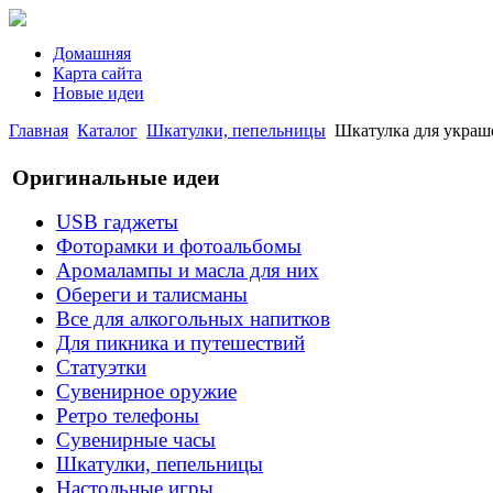
Домашняя
Карта сайта
Новые идеи
Главная
Каталог
Шкатулки, пепельницы
Шкатулка для украше
Оригинальные идеи
USB гаджеты
Фоторамки и фотоальбомы
Аромалампы и масла для них
Обереги и талисманы
Все для алкогольных напитков
Для пикника и путешествий
Статуэтки
Сувенирное оружие
Ретро телефоны
Сувенирные часы
Шкатулки, пепельницы
Настольные игры