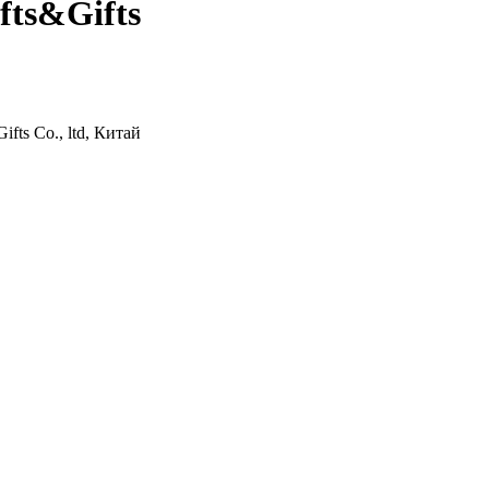
fts&Gifts
fts Co., ltd, Китай