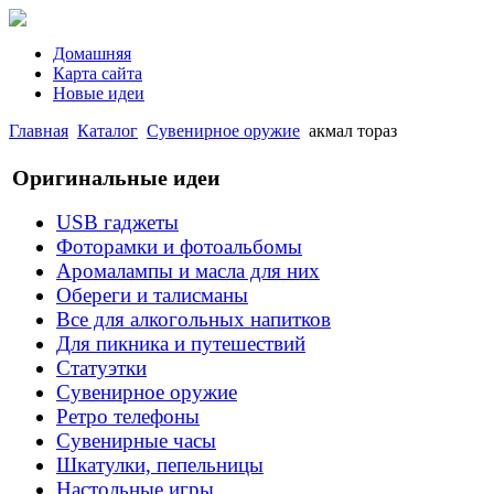
Домашняя
Карта сайта
Новые идеи
Главная
Каталог
Сувенирное оружие
акмал тораз
Оригинальные идеи
USB гаджеты
Фоторамки и фотоальбомы
Аромалампы и масла для них
Обереги и талисманы
Все для алкогольных напитков
Для пикника и путешествий
Статуэтки
Сувенирное оружие
Ретро телефоны
Сувенирные часы
Шкатулки, пепельницы
Настольные игры