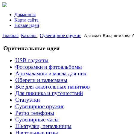
Домашняя
Карта сайта
Новые идеи
Главная
Каталог
Сувенирное оружие
Автомат Калашникова А
Оригинальные идеи
USB гаджеты
Фоторамки и фотоальбомы
Аромалампы и масла для них
Обереги и талисманы
Все для алкогольных напитков
Для пикника и путешествий
Статуэтки
Сувенирное оружие
Ретро телефоны
Сувенирные часы
Шкатулки, пепельницы
Настольные игры