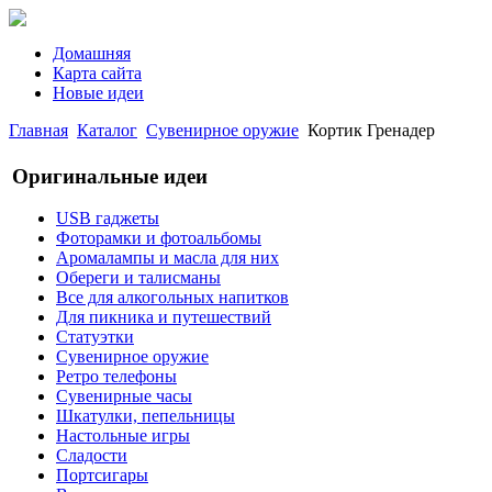
Домашняя
Карта сайта
Новые идеи
Главная
Каталог
Сувенирное оружие
Кортик Гренадер
Оригинальные идеи
USB гаджеты
Фоторамки и фотоальбомы
Аромалампы и масла для них
Обереги и талисманы
Все для алкогольных напитков
Для пикника и путешествий
Статуэтки
Сувенирное оружие
Ретро телефоны
Сувенирные часы
Шкатулки, пепельницы
Настольные игры
Сладости
Портсигары