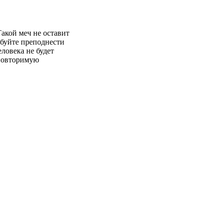
Такой меч не оставит
буйте преподнести
еловека не будет
еповторимую