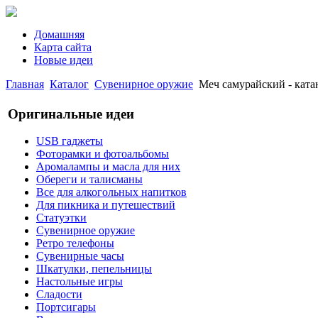
Домашняя
Карта сайта
Новые идеи
Главная
Каталог
Сувенирное оружие
Меч самурайский - ката
Оригинальные идеи
USB гаджеты
Фоторамки и фотоальбомы
Аромалампы и масла для них
Обереги и талисманы
Все для алкогольных напитков
Для пикника и путешествий
Статуэтки
Сувенирное оружие
Ретро телефоны
Сувенирные часы
Шкатулки, пепельницы
Настольные игры
Сладости
Портсигары