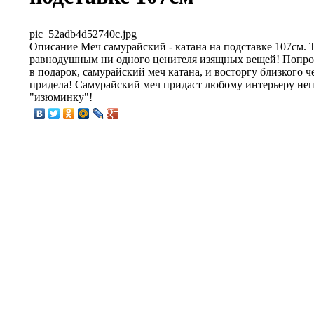
pic_52adb4d52740c.jpg
Описание
Меч самурайский - катана на подставке 107см. 
равнодушным ни одного ценителя изящных вещей! Попро
в подарок, самурайский меч катана, и восторгу близкого ч
придела! Самурайский меч придаст любому интерьеру н
"изюминку"!