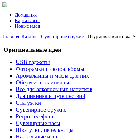
Домашняя
Карта сайта
Новые идеи
Главная
Каталог
Сувенирное оружие
Штурмовая винтовка S
Оригинальные идеи
USB гаджеты
Фоторамки и фотоальбомы
Аромалампы и масла для них
Обереги и талисманы
Все для алкогольных напитков
Для пикника и путешествий
Статуэтки
Сувенирное оружие
Ретро телефоны
Сувенирные часы
Шкатулки, пепельницы
Настольные игры