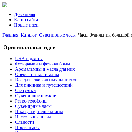
Домашняя
Карта сайта
Новые идеи
Главная
Каталог
Сувенирные часы
Часы будильник большой 
Оригинальные идеи
USB гаджеты
Фоторамки и фотоальбомы
Аромалампы и масла для них
Обереги и талисманы
Все для алкогольных напитков
Для пикника и путешествий
Статуэтки
Сувенирное оружие
Ретро телефоны
Сувенирные часы
Шкатулки, пепельницы
Настольные игры
Сладости
Портсигары