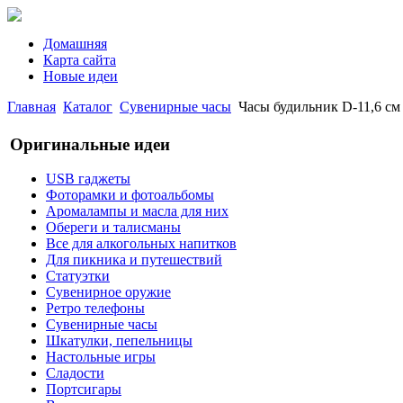
Домашняя
Карта сайта
Новые идеи
Главная
Каталог
Сувенирные часы
Часы будильник D-11,6 см
Оригинальные идеи
USB гаджеты
Фоторамки и фотоальбомы
Аромалампы и масла для них
Обереги и талисманы
Все для алкогольных напитков
Для пикника и путешествий
Статуэтки
Сувенирное оружие
Ретро телефоны
Сувенирные часы
Шкатулки, пепельницы
Настольные игры
Сладости
Портсигары