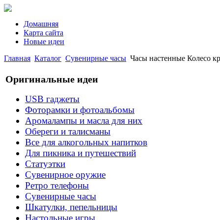
Домашняя
Карта сайта
Новые идеи
Главная
Каталог
Сувенирные часы
Часы настенные Колесо кр
Оригинальные идеи
USB гаджеты
Фоторамки и фотоальбомы
Аромалампы и масла для них
Обереги и талисманы
Все для алкогольных напитков
Для пикника и путешествий
Статуэтки
Сувенирное оружие
Ретро телефоны
Сувенирные часы
Шкатулки, пепельницы
Настольные игры