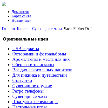
Домашняя
Карта сайта
Новые идеи
Главная
Каталог
Сувенирные часы
Часы Fokker Dr-I
Оригинальные идеи
USB гаджеты
Фоторамки и фотоальбомы
Аромалампы и масла для них
Обереги и талисманы
Все для алкогольных напитков
Для пикника и путешествий
Статуэтки
Сувенирное оружие
Ретро телефоны
Сувенирные часы
Шкатулки, пепельницы
Настольные игры