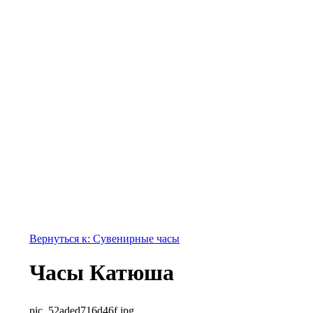
Вернуться к: Сувенирные часы
Часы Катюша
pic_52aded716d46f.jpg