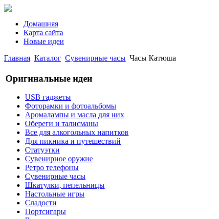
Домашняя
Карта сайта
Новые идеи
Главная
Каталог
Сувенирные часы
Часы Катюша
Оригинальные идеи
USB гаджеты
Фоторамки и фотоальбомы
Аромалампы и масла для них
Обереги и талисманы
Все для алкогольных напитков
Для пикника и путешествий
Статуэтки
Сувенирное оружие
Ретро телефоны
Сувенирные часы
Шкатулки, пепельницы
Настольные игры
Сладости
Портсигары