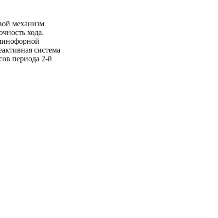
вой механизм
очность хода.
юминофорной
еактивная система
сов периода 2-й