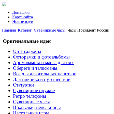
Домашняя
Карта сайта
Новые идеи
Главная
Каталог
Сувенирные часы
Часы Президент России
Оригинальные идеи
USB гаджеты
Фоторамки и фотоальбомы
Аромалампы и масла для них
Обереги и талисманы
Все для алкогольных напитков
Для пикника и путешествий
Статуэтки
Сувенирное оружие
Ретро телефоны
Сувенирные часы
Шкатулки, пепельницы
Настольные игры