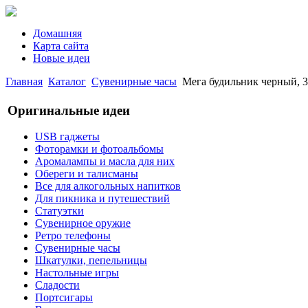
Домашняя
Карта сайта
Новые идеи
Главная
Каталог
Сувенирные часы
Мега будильник черный, 3
Оригинальные идеи
USB гаджеты
Фоторамки и фотоальбомы
Аромалампы и масла для них
Обереги и талисманы
Все для алкогольных напитков
Для пикника и путешествий
Статуэтки
Сувенирное оружие
Ретро телефоны
Сувенирные часы
Шкатулки, пепельницы
Настольные игры
Сладости
Портсигары