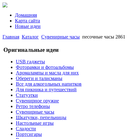
Домашняя
Карта сайта
Новые идеи
Главная
Каталог
Сувенирные часы
песочные часы 2861
Оригинальные идеи
USB гаджеты
Фоторамки и фотоальбомы
Аромалампы и масла для них
Обереги и талисманы
Все для алкогольных напитков
Для пикника и путешествий
Статуэтки
Сувенирное оружие
Ретро телефоны
Сувенирные часы
Шкатулки, пепельницы
Настольные игры
Сладости
Портсигары