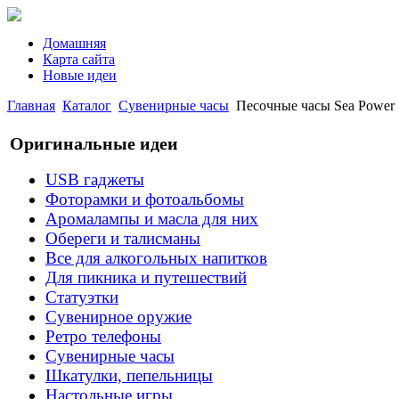
Домашняя
Карта сайта
Новые идеи
Главная
Каталог
Сувенирные часы
Песочные часы Sea Power
Оригинальные идеи
USB гаджеты
Фоторамки и фотоальбомы
Аромалампы и масла для них
Обереги и талисманы
Все для алкогольных напитков
Для пикника и путешествий
Статуэтки
Сувенирное оружие
Ретро телефоны
Сувенирные часы
Шкатулки, пепельницы
Настольные игры