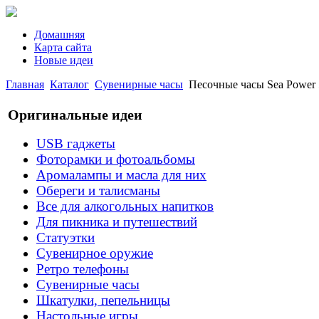
Домашняя
Карта сайта
Новые идеи
Главная
Каталог
Сувенирные часы
Песочные часы Sea Power
Оригинальные идеи
USB гаджеты
Фоторамки и фотоальбомы
Аромалампы и масла для них
Обереги и талисманы
Все для алкогольных напитков
Для пикника и путешествий
Статуэтки
Сувенирное оружие
Ретро телефоны
Сувенирные часы
Шкатулки, пепельницы
Настольные игры