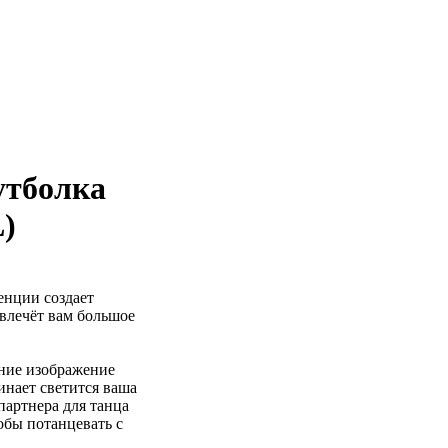
утболка
L)
енции создает
влечёт вам большое
ение изображение
инает светится ваша
партнера для танца
обы потанцевать с