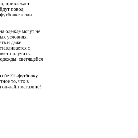
но, привлекает
айдут повод
-футболке люди
на одежде могут не
ных условиях.
ать и даже
отавливается с
ляет получить
одежды, светящейся
себе EL-футболку,
ное то, что в
 он-лайн магазине!