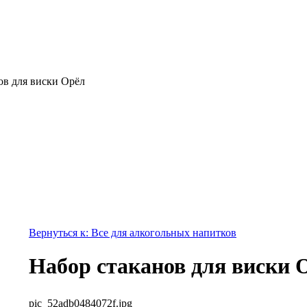
ов для виски Орёл
Вернуться к: Все для алкогольных напитков
Набор стаканов для виски 
pic_52adb0484072f.jpg